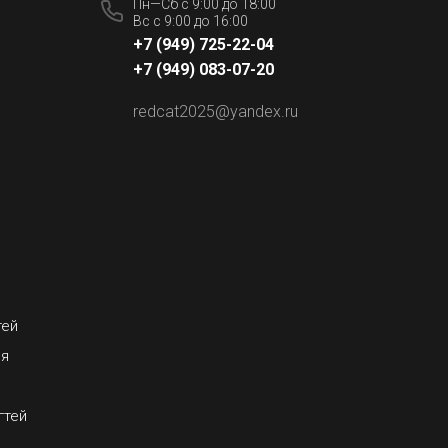
Пн—Сб с 9:00 до 18:00
Вс с 9:00 до 16:00
+7 (949) 725-22-04
и
+7 (949) 083-07-20
redcat2025@yandex.ru
тей
ия
гтей