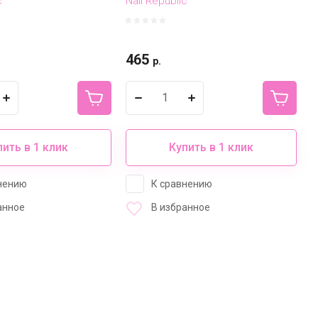
c
Nail Republic
465
р.
пить в 1 клик
Купить в 1 клик
нению
К сравнению
анное
В избранное