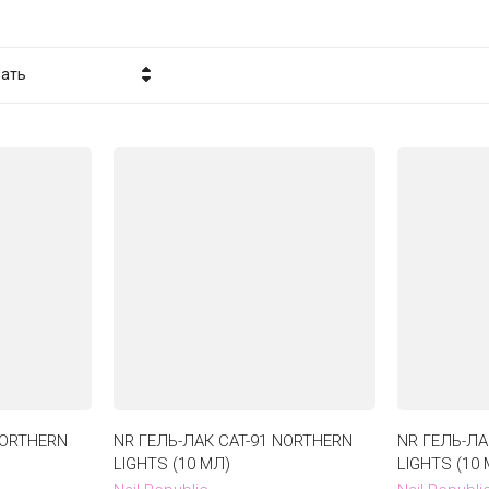
вать
а - убывание
а - возрастание
вание - Я-А
вание - А-Я
NORTHERN
NR ГЕЛЬ-ЛАК CAT-91 NORTHERN
NR ГЕЛЬ-ЛА
LIGHTS (10 МЛ)
LIGHTS (10