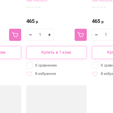
Nail Republic
Nail Republi
465
465
р.
р.
лик
Купить в 1 клик
Ку
К сравнению
К срав
В избранное
В избр