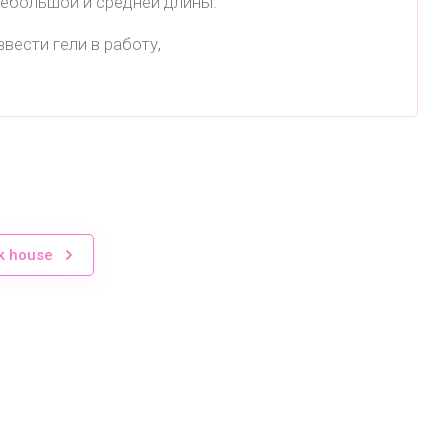
небольшой и средней длины.
ввести гели в работу,
k house