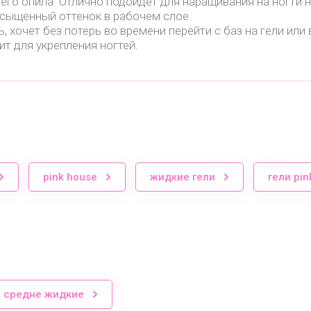
него опила. Отлично подойдет для наращивания на ногти 
асыщенный оттенок в рабочем слое.
, хочет без потерь во времени перейти с баз на гели или 
т для укрепления ногтей.
pink house
жидкие гели
гели pin
и средне жидкие