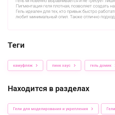
гель мгновенно выравнивается и не требует лиш
Пигментация геля плотная, позволяет создать н
Гель идеален для тех, кто привык быстро работать
любит минимальный опил. Также отлично подходи
теги
камуфляж
пинк хаус
гель домик
Находится в разделах
Гели для моделирования и укрепления
Гел