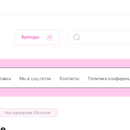
Бренды
тавка
Мы в соц сетях
Контакты
Политика конфиден
Гель камуфляж 009 House
se