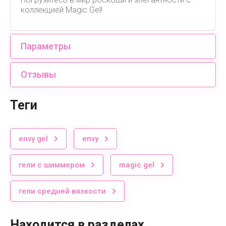
коллекцией Magic Gel!
Параметры
Отзывы
теги
envy gel
envy
гели с шиммером
magic gel
гели средней вязкости
Находится в разделах