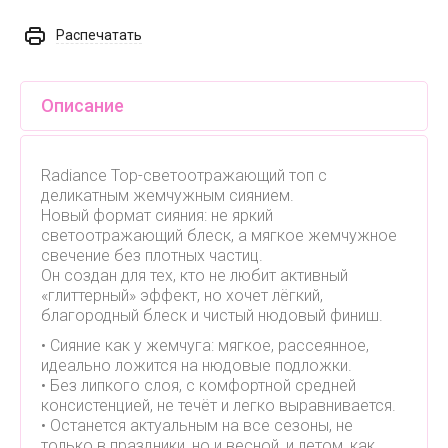
Распечатать
Описание
Radiance Top-светоотражающий топ с
деликатным жемчужным сиянием.
Новый формат сияния: не яркий
светоотражающий блеск, а мягкое жемчужное
свечение без плотных частиц.
Он создан для тех, кто не любит активный
«глиттерный» эффект, но хочет лёгкий,
благородный блеск и чистый нюдовый финиш.
• Сияние как у жемчуга: мягкое, рассеянное,
идеально ложится на нюдовые подложки.
• Без липкого слоя, с комфортной средней
консистенцией, не течёт и легко выравнивается.
• Останется актуальным на все сезоны, не
только в праздники, но и весной, и летом, как