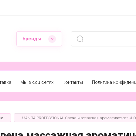
Бренды
тавка
Мы в соц сетях
Контакты
Политика конфиден
ые
MANITA PROFESSIONAL Свеча массажная ароматическая «L
веча массажная ароматич