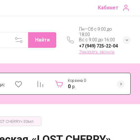
Кабинет
Пн—Сб с 9:00 до
18:00
Найти
Вс с 9:00 до 16:00
+7 (949) 725-22-04
Заказать звонок
Корзина
0
циальности
0
р.
OST CHERRY» 30мл
еская «LOST CHERRY»