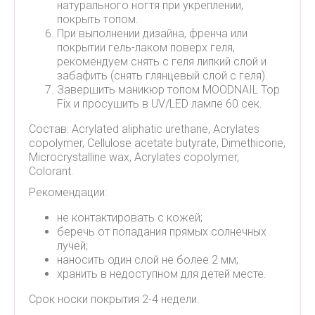
натурального ногтя при укреплении,
покрыть топом.
При выполнении дизайна, френча или
покрытии гель-лаком поверх геля,
рекомендуем снять с геля липкий слой и
забафить (снять глянцевый слой с геля).
Завершить маникюр топом MOODNAIL Top
Fix и просушить в UV/LED лампе 60 сек.
Состав: Acrylated aliphatic urethane, Acrylates
copolymer, Cellulose acetate butyrate, Dimethicone,
Microcrystalline wax, Acrylates copolymer,
Colorant.
Рекомендации:
не контактировать с кожей;
беречь от попадания прямых солнечных
лучей;
наносить один слой не более 2 мм;
хранить в недоступном для детей месте.
Срок носки покрытия 2-4 недели.