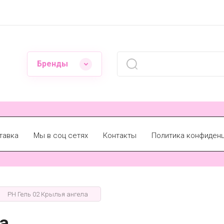
Бренды
тавка
Мы в соц сетях
Контакты
Политика конфиден
PH Гель 02 Крылья ангела
а