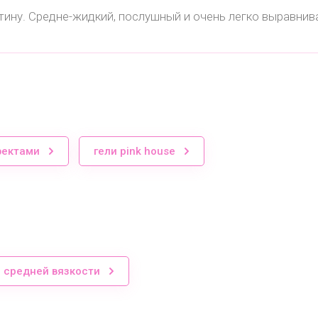
ину. Средне-жидкий, послушный и очень легко выравнив
фектами
гели pink house
и средней вязкости