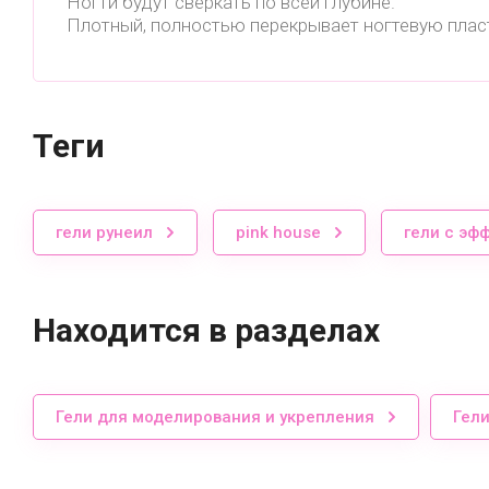
Ногти будут сверкать по всей глубине.
Плотный, полностью перекрывает ногтевую пласт
теги
гели рунеил
pink house
гели с эф
Находится в разделах
Гели для моделирования и укрепления
Гел