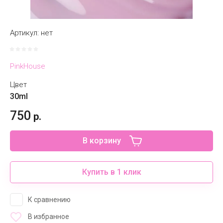
Артикул:
нет
PinkHouse
Цвет
30ml
750
р.
В корзину
Купить в 1 клик
К сравнению
В избранное