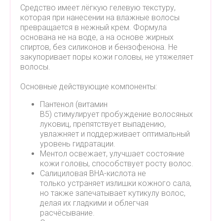
Средство имеет лёгкую гелевую текстуру,
которая при нанесении на влажные волосы
превращается в нежный крем. Формула
основана не на воде, а на основе жирных
спиртов, без силиконов и бензофенона. Не
закупоривает поры кожи головы, не утяжеляет
волосы.
Основные действующие компоненты:
Пантенол (витамин
B5) стимулирует пробуждение волосяных
луковиц, препятствует выпадению,
увлажняет и поддерживает оптимальный
уровень гидратации.
Ментол освежает, улучшает состояние
кожи головы, способствует росту волос.
Салициловая BHA-кислота не
только устраняет излишки кожного сала,
но также запечатывает кутикулу волос,
делая их гладкими и облегчая
расчёсывание.