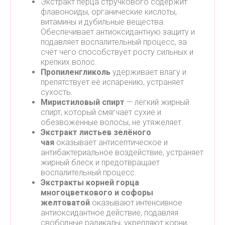
Экстракт перца стручкового содержит
флавоноиды, органические кислоты,
витамины и дубильные вещества.
Обеспечивает антиоксидантную защиту и
подавляет воспалительный процесс, за
счёт чего способствует росту сильных и
крепких волос.
Пропиленгликоль
удерживает влагу и
препятствует её испарению, устраняет
сухость.
Миристиловый спирт
— лёгкий жирный
спирт, который смягчает сухие и
обезвоженные волосы, не утяжеляет.
Экстракт листьев зелёного
чая
оказывает антисептическое и
антибактериальное воздействие, устраняет
жирный блеск и предотвращает
воспалительный процесс.
Экстракты корней горца
многоцветкового и софоры
желтоватой
оказывают интенсивное
антиоксидантное действие, подавляя
свободные радикалы, укрепляют корни,