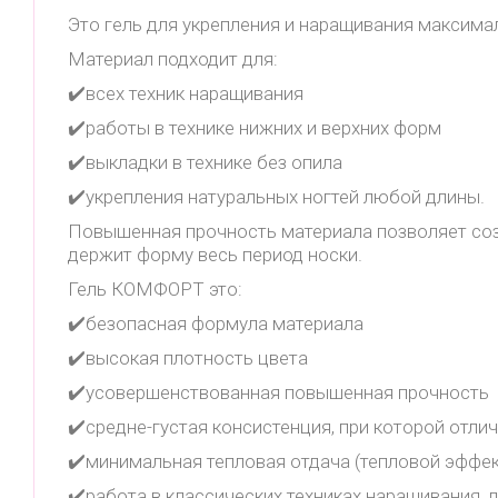
Это гель для укрепления и наращивания максима
Материал подходит для:
✔️всех техник наращивания
✔️работы в технике нижних и верхних форм
✔️выкладки в технике без опила
✔️укрепления натуральных ногтей любой длины.
Повышенная прочность материала позволяет созд
держит форму весь период носки.
Гель КОМФОРТ это:
✔️безопасная формула материала
✔️высокая плотность цвета
✔️усовершенствованная повышенная прочность
✔️средне-густая консистенция, при которой отл
✔️минимальная тепловая отдача (тепловой эффект
✔️работа в классических техниках наращивания, 