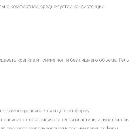
льно комфортной, средне-густой консистенции.
авать крепкие и тонкие ногти без лишнего объёма. Гел
ично самовыравнивается и держит форму
 зависит от состояния ногтевой пластины и чувствитель
для арочного моделирования и техники верхних форм