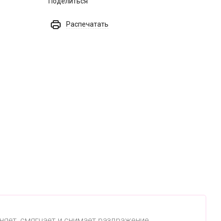
Поделиться
Распечатать
яет, смягчает и снимает раздражение,