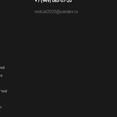
+7 (949) 083-07-20
redcat2025@yandex.ru
тей
ия
гтей
ы