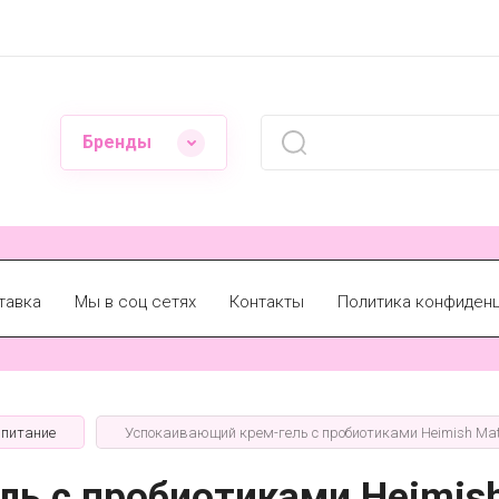
Бренды
тавка
Мы в соц сетях
Контакты
Политика конфиден
 питание
Успокаивающий крем-гель с пробиотиками Heimish Matcha
ь с пробиотиками Heimish 