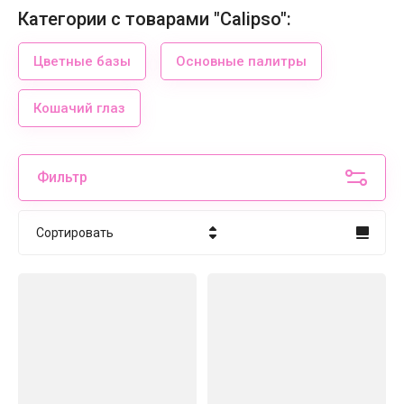
Категории с товарами "Calipso":
Цветные базы
Основные палитры
Кошачий глаз
Фильтр
Сортировать
Цена - убывание
Цена - возрастание
Название - Я-А
Название - А-Я