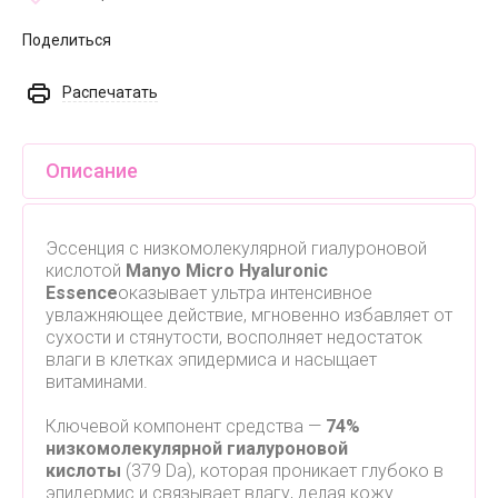
Поделиться
Распечатать
Описание
Эссенция с низкомолекулярной гиалуроновой
кислотой
Manyo Micro Hyaluronic
Essence
оказывает ультра интенсивное
увлажняющее действие, мгновенно избавляет от
сухости и стянутости, восполняет недостаток
влаги в клетках эпидермиса и насыщает
витаминами.
Ключевой компонент средства —
74%
низкомолекулярной гиалуроновой
кислоты
(379 Da), которая проникает глубоко в
эпидермис и связывает влагу, делая кожу