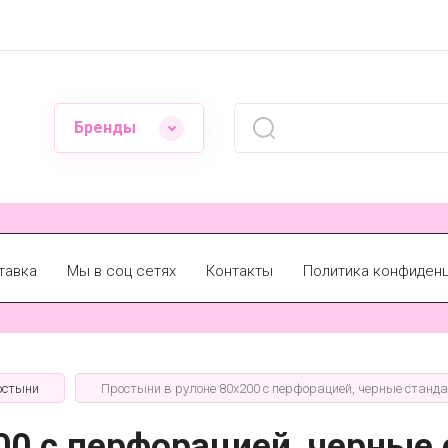
Бренды
тавка
Мы в соц сетях
Контакты
Политика конфиден
остыни
Простыни в рулоне 80х200 с перфорацией, черные станд
00 с перфорацией, черные