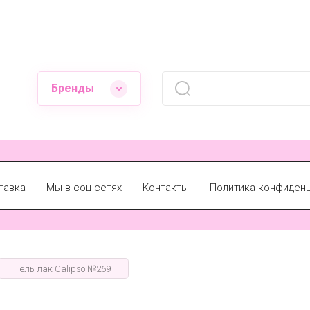
Бренды
тавка
Мы в соц сетях
Контакты
Политика конфиден
Гель лак Calipso №269